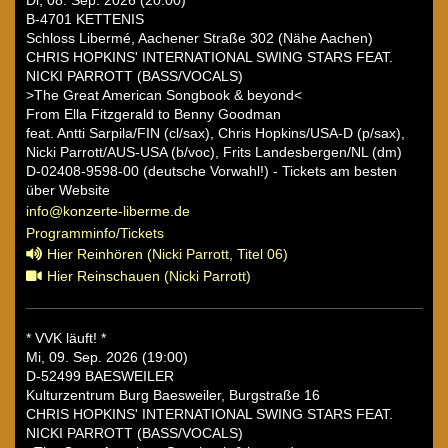
B-4701 KETTENIS
Schloss Libermé, Aachener Straße 302 (Nähe Aachen)
CHRIS HOPKINS' INTERNATIONAL SWING STARS FEAT.
NICKI PARROTT (BASS/VOCALS)
>The Great American Songbook & beyond<
From Ella Fitzgerald to Benny Goodman
feat. Antti Sarpila/FIN (cl/sax), Chris Hopkins/USA-D (p/sax),
Nicki Parrott/AUS-USA (b/voc), Frits Landesbergen/NL (dm)
D-02408-9598-00 (deutsche Vorwahl!) - Tickets am besten
über Website
info@konzerte-liberme.de
Programminfo/Tickets
Hier Reinhören (Nicki Parrott, Titel 06)
Hier Reinschauen (Nicki Parrott)
* VVK läuft! *
Mi, 09. Sep. 2026 (19:00)
D-52499 BAESWEILER
Kulturzentrum Burg Baesweiler, Burgstraße 16
CHRIS HOPKINS' INTERNATIONAL SWING STARS FEAT.
NICKI PARROTT (BASS/VOCALS)