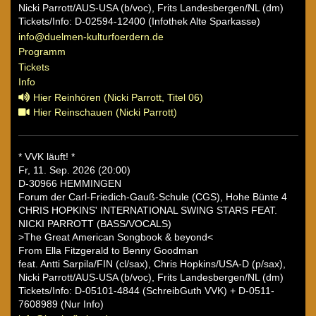
Nicki Parrott/AUS-USA (b/voc), Frits Landesbergen/NL (dm)
Tickets/Info: D-02594-12400 (Infothek Alte Sparkasse)
info@duelmen-kulturfoerdern.de
Programm
Tickets
Info
Hier Reinhören (Nicki Parrott, Titel 06)
Hier Reinschauen (Nicki Parrott)
* VVK läuft! *
Fr, 11. Sep. 2026 (20:00)
D-30966 HEMMINGEN
Forum der Carl-Friedich-Gauß-Schule (CGS), Hohe Bünte 4
CHRIS HOPKINS' INTERNATIONAL SWING STARS FEAT.
NICKI PARROTT (BASS/VOCALS)
>The Great American Songbook & beyond<
From Ella Fitzgerald to Benny Goodman
feat. Antti Sarpila/FIN (cl/sax), Chris Hopkins/USA-D (p/sax),
Nicki Parrott/AUS-USA (b/voc), Frits Landesbergen/NL (dm)
Tickets/Info: D-05101-4844 (SchreibGuth VVK) + D-0511-
7608989 (Nur Info)