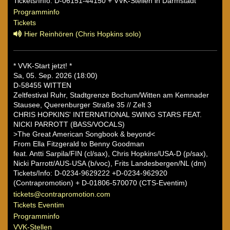
Tickets/Info: D-06151-44150 + VVK-Stellen in Darmstadt
Programminfo
Tickets
Hier Reinhören (Chris Hopkins solo)
* VVK-Start jetzt! *
Sa, 05. Sep. 2026 (18:00)
D-58455 WITTEN
Zeltfestival Ruhr, Stadtgrenze Bochum/Witten am Kemnader
Stausee, Querenburger Straße 35 // Zelt 3
CHRIS HOPKINS' INTERNATIONAL SWING STARS FEAT.
NICKI PARROTT (BASS/VOCALS)
>The Great American Songbook & beyond<
From Ella Fitzgerald to Benny Goodman
feat. Antti Sarpila/FIN (cl/sax), Chris Hopkins/USA-D (p/sax),
Nicki Parrott/AUS-USA (b/voc), Frits Landesbergen/NL (dm)
Tickets/Info: D-0234-9629222 +D-0234-962920
(Contrapromotion) + D-01806-570070 (CTS-Eventim)
tickets@contrapromotion.com
Tickets Eventim
Programminfo
VVK-Stellen