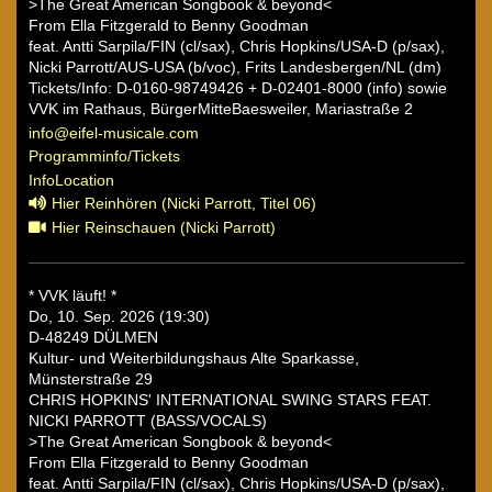
>The Great American Songbook & beyond<
From Ella Fitzgerald to Benny Goodman
feat. Antti Sarpila/FIN (cl/sax), Chris Hopkins/USA-D (p/sax),
Nicki Parrott/AUS-USA (b/voc), Frits Landesbergen/NL (dm)
Tickets/Info: D-0160-98749426 + D-02401-8000 (info) sowie
VVK im Rathaus, BürgerMitteBaesweiler, Mariastraße 2
info@eifel-musicale.com
Programminfo/Tickets
InfoLocation
Hier Reinhören (Nicki Parrott, Titel 06)
Hier Reinschauen (Nicki Parrott)
* VVK läuft! *
Do, 10. Sep. 2026 (19:30)
D-48249 DÜLMEN
Kultur- und Weiterbildungshaus Alte Sparkasse,
Münsterstraße 29
CHRIS HOPKINS' INTERNATIONAL SWING STARS FEAT.
NICKI PARROTT (BASS/VOCALS)
>The Great American Songbook & beyond<
From Ella Fitzgerald to Benny Goodman
feat. Antti Sarpila/FIN (cl/sax), Chris Hopkins/USA-D (p/sax),