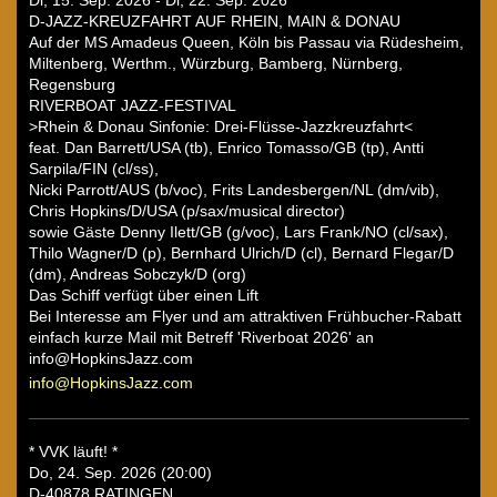
Di, 15. Sep. 2026 - Di, 22. Sep. 2026
D-JAZZ-KREUZFAHRT AUF RHEIN, MAIN & DONAU
Auf der MS Amadeus Queen, Köln bis Passau via Rüdesheim,
Miltenberg, Werthm., Würzburg, Bamberg, Nürnberg,
Regensburg
RIVERBOAT JAZZ-FESTIVAL
>Rhein & Donau Sinfonie: Drei-Flüsse-Jazzkreuzfahrt<
feat. Dan Barrett/USA (tb), Enrico Tomasso/GB (tp), Antti
Sarpila/FIN (cl/ss),
Nicki Parrott/AUS (b/voc), Frits Landesbergen/NL (dm/vib),
Chris Hopkins/D/USA (p/sax/musical director)
sowie Gäste Denny Ilett/GB (g/voc), Lars Frank/NO (cl/sax),
Thilo Wagner/D (p), Bernhard Ulrich/D (cl), Bernard Flegar/D
(dm), Andreas Sobczyk/D (org)
Das Schiff verfügt über einen Lift
Bei Interesse am Flyer und am attraktiven Frühbucher-Rabatt
einfach kurze Mail mit Betreff 'Riverboat 2026' an
info@HopkinsJazz.com
info@HopkinsJazz.com
* VVK läuft! *
Do, 24. Sep. 2026 (20:00)
D-40878 RATINGEN