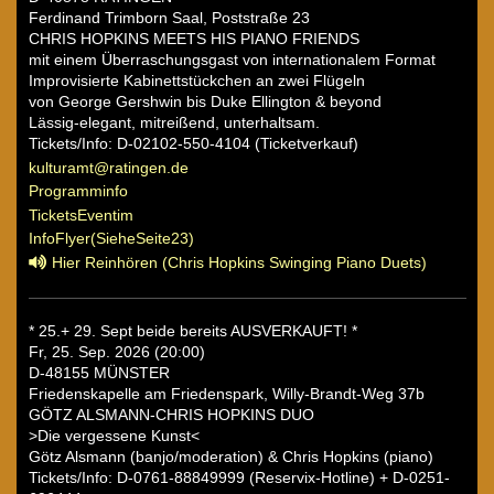
Ferdinand Trimborn Saal, Poststraße 23
CHRIS HOPKINS MEETS HIS PIANO FRIENDS
mit einem Überraschungsgast von internationalem Format
Improvisierte Kabinettstückchen an zwei Flügeln
von George Gershwin bis Duke Ellington & beyond
Lässig-elegant, mitreißend, unterhaltsam.
Tickets/Info: D-02102-550-4104 (Ticketverkauf)
kulturamt@ratingen.de
Programminfo
TicketsEventim
InfoFlyer(SieheSeite23)
Hier Reinhören (Chris Hopkins Swinging Piano Duets)
* 25.+ 29. Sept beide bereits AUSVERKAUFT! *
Fr, 25. Sep. 2026 (20:00)
D-48155 MÜNSTER
Friedenskapelle am Friedenspark, Willy-Brandt-Weg 37b
GÖTZ ALSMANN-CHRIS HOPKINS DUO
>Die vergessene Kunst<
Götz Alsmann (banjo/moderation) & Chris Hopkins (piano)
Tickets/Info: D-0761-88849999 (Reservix-Hotline) + D-0251-