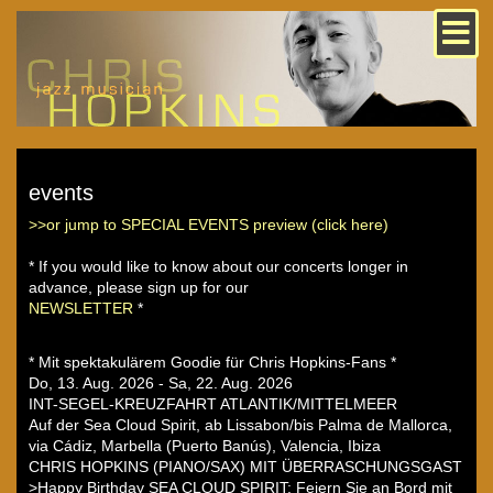
events
>>or jump to SPECIAL EVENTS preview (click here)
* If you would like to know about our concerts longer in
advance, please sign up for our
NEWSLETTER
*
* Mit spektakulärem Goodie für Chris Hopkins-Fans *
Do, 13. Aug. 2026 - Sa, 22. Aug. 2026
INT-SEGEL-KREUZFAHRT ATLANTIK/MITTELMEER
Auf der Sea Cloud Spirit, ab Lissabon/bis Palma de Mallorca,
via Cádiz, Marbella (Puerto Banús), Valencia, Ibiza
CHRIS HOPKINS (PIANO/SAX) MIT ÜBERRASCHUNGSGAST
>Happy Birthday SEA CLOUD SPIRIT: Feiern Sie an Bord mit