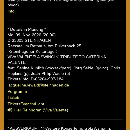
b/voc)
Info
* Details in Planung *
Mo, 09. Nov. 2026 (20:00)
D-33803 STEINHAGEN
Ratssaal im Rathaus, Am Pulverbach 25
>Steinhagener Kulturtage<
VIVA VALENTE! A SWINGIN' TRIBUTE TO CATERINA
VALENTE
feat. Sabine Kühlich (voc/sax/perc), Jörg Seidel (g/voc), Chris
Hopkins (p), Jean-Philip Wadle (b)
Tickets/Info: D-05204-997-184
jacqueline.lewald@steinhagen.de
Porgramm
Tickets
TicketsEventimLight
Hier Reinhören (Viva Valente)
* AUSVERKAUFT * >Weitere Konzerte m. Götz Alsmann: