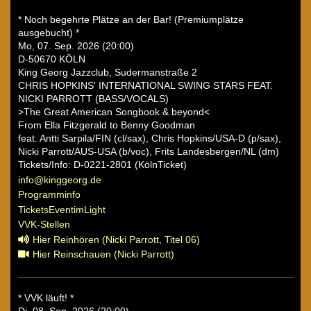
* Noch begehrte Plätze an der Bar! (Premiumplätze
ausgebucht) *
Mo, 07. Sep. 2026 (20:00)
D-50670 KÖLN
King Georg Jazzclub, Sudermanstraße 2
CHRIS HOPKINS' INTERNATIONAL SWING STARS FEAT.
NICKI PARROTT (BASS/VOCALS)
>The Great American Songbook & beyond<
From Ella Fitzgerald to Benny Goodman
feat. Antti Sarpila/FIN (cl/sax), Chris Hopkins/USA-D (p/sax),
Nicki Parrott/AUS-USA (b/voc), Frits Landesbergen/NL (dm)
Tickets/Info: D-0221-2801 (KölnTicket)
info@kinggeorg.de
Programminfo
TicketsEventimLight
VVK-Stellen
Hier Reinhören (Nicki Parrott, Titel 06)
Hier Reinschauen (Nicki Parrott)
* VVK läuft! *
Di, 08. Sep. 2026 (20:00)