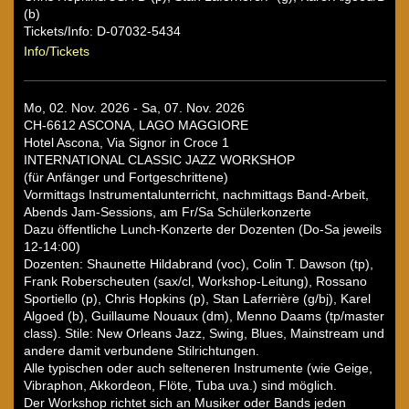
(b)
Tickets/Info: D-07032-5434
Info/Tickets
Mo, 02. Nov. 2026 - Sa, 07. Nov. 2026
CH-6612 ASCONA, LAGO MAGGIORE
Hotel Ascona, Via Signor in Croce 1
INTERNATIONAL CLASSIC JAZZ WORKSHOP
(für Anfänger und Fortgeschrittene)
Vormittags Instrumentalunterricht, nachmittags Band-Arbeit,
Abends Jam-Sessions, am Fr/Sa Schülerkonzerte
Dazu öffentliche Lunch-Konzerte der Dozenten (Do-Sa jeweils
12-14:00)
Dozenten: Shaunette Hildabrand (voc), Colin T. Dawson (tp),
Frank Roberscheuten (sax/cl, Workshop-Leitung), Rossano
Sportiello (p), Chris Hopkins (p), Stan Laferrière (g/bj), Karel
Algoed (b), Guillaume Nouaux (dm), Menno Daams (tp/master
class). Stile: New Orleans Jazz, Swing, Blues, Mainstream und
andere damit verbundene Stilrichtungen.
Alle typischen oder auch selteneren Instrumente (wie Geige,
Vibraphon, Akkordeon, Flöte, Tuba uva.) sind möglich.
Der Workshop richtet sich an Musiker oder Bands jeden