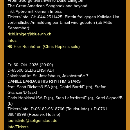
From George Gershwin to Duke Ellington
The Great American Songbook and beyond!
inkl. Apéro mit kleinem Imbiss
Tickets/Info: CH-044-2511425, Eintritt frei gegen Kollekte Um
verbindliche Anmeldung per Email wird gebeten (ab Mitte
September):
richi.irniger@bluewin.ch
Infos
Hier Reinhören (Chris Hopkins solo)
Fr, 30. Okt. 2026 (20:00)
D-63500 SELIGENSTADT
Jakobsaal im St. Josefshaus, Jakobstraße 7
DANIEL BARDA & HIS RHYTHM STARS
feat. Scott Rickets/USA (tp), Daniel Bard/F (tb), Stefan
Granzer/D (sax)
Chris Hopkins/USA-D (p), Stan Laferrière/F (g), Karel Algoed/B
(b)
Tickets/Info: D-06182-9618766 (Tourist-Info) + D-0761
88849999 (Reservix-Hotline)
touristinfo@seligenstadt.de
Info/Tickets