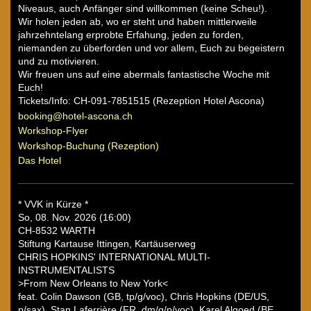
Niveaus, auch Anfänger sind willkommen (keine Scheu!).
Wir holen jeden ab, wo er steht und haben mittlerweile
jahrzehntelang erprobte Erfahung, jeden zu forden,
niemanden zu überforden und vor allem, Euch zu begeistern
und zu motivieren.
Wir freuen uns auf eine abermals fantastische Woche mit
Euch!
Tickets/Info: CH-091-7851515 (Rezeption Hotel Ascona)
booking@hotel-ascona.ch
Workshop-Flyer
Workshop-Buchung (Rezeption)
Das Hotel
* VVK in Kürze *
So, 08. Nov. 2026 (16:00)
CH-8532 WARTH
Stiftung Kartause Ittingen, Kartäuserweg
CHRIS HOPKINS' INTERNATIONAL MULTI-
INSTRUMENTALISTS
>From New Orleans to New York<
feat. Colin Dawson (GB, tp/g/voc), Chris Hopkins (DE/US,
p/sax), Stan Laferrière (FR, dm/g/p/voc), Karel Algoed (BE,