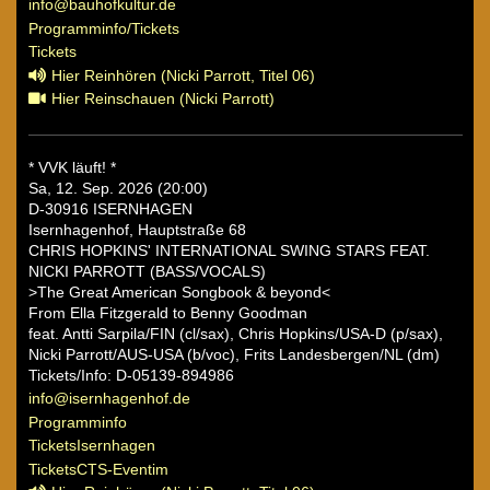
info@bauhofkultur.de
Programminfo/Tickets
Tickets
Hier Reinhören (Nicki Parrott, Titel 06)
Hier Reinschauen (Nicki Parrott)
* VVK läuft! *
Sa, 12. Sep. 2026 (20:00)
D-30916 ISERNHAGEN
Isernhagenhof, Hauptstraße 68
CHRIS HOPKINS' INTERNATIONAL SWING STARS FEAT.
NICKI PARROTT (BASS/VOCALS)
>The Great American Songbook & beyond<
From Ella Fitzgerald to Benny Goodman
feat. Antti Sarpila/FIN (cl/sax), Chris Hopkins/USA-D (p/sax),
Nicki Parrott/AUS-USA (b/voc), Frits Landesbergen/NL (dm)
Tickets/Info: D-05139-894986
info@isernhagenhof.de
Programminfo
TicketsIsernhagen
TicketsCTS-Eventim