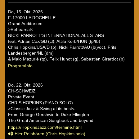
Do, 15. Okt. 2026
F-17000 LA ROCHELLE
Grand Auditorium
>Rehearsal<
NICKI PARROTT'S INTERNATIONAL ALL STARS
feat. Adrian Cox/GB (cl), Attila Korb/HUN (tp/tb)
Chris Hopkins/USA/D (p), Nicki Parrott/AU (b(voc), Frits
Landesbergen/NL (dm)
& Malo Mazurié (tp), Felix Hunot (g), Sebastien Girardot (b)
ProgramInfo
Do, 22. Okt. 2026
CH-SCHWEIZ
Private Event
CHRIS HOPKINS (PIANO SOLO)
>Classic Jazz & Swing at its best<
From George Gershwin to Duke Ellington
The Great American Songbook and beyond!
https://HopkinsJazz.com/termine.html
Hier Reinhören (Chris Hopkins solo)