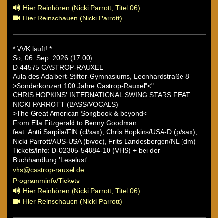
Hier Reinhören (Nicki Parrott, Titel 06)
Hier Reinschauen (Nicki Parrott)
* VVK läuft! *
So, 06. Sep. 2026 (17:00)
D-44575 CASTROP-RAUXEL
Aula des Adalbert-Stifter-Gymnasiums, Leonhardstraße 8
>Sonderkonzert 100 Jahre Castrop-Rauxel"<"
CHRIS HOPKINS' INTERNATIONAL SWING STARS FEAT.
NICKI PARROTT (BASS/VOCALS)
>The Great American Songbook & beyond<
From Ella Fitzgerald to Benny Goodman
feat. Antti Sarpila/FIN (cl/sax), Chris Hopkins/USA-D (p/sax),
Nicki Parrott/AUS-USA (b/voc), Frits Landesbergen/NL (dm)
Tickets/Info: D-02305-54884-10 (VHS) + bei der
Buchhandlung 'Leselust'
vhs@castrop-rauxel.de
Programminfo/Tickets
Hier Reinhören (Nicki Parrott, Titel 06)
Hier Reinschauen (Nicki Parrott)