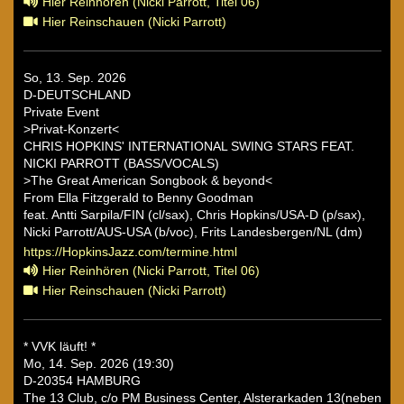
Hier Reinhören (Nicki Parrott, Titel 06)
Hier Reinschauen (Nicki Parrott)
So, 13. Sep. 2026
D-DEUTSCHLAND
Private Event
>Privat-Konzert<
CHRIS HOPKINS' INTERNATIONAL SWING STARS FEAT.
NICKI PARROTT (BASS/VOCALS)
>The Great American Songbook & beyond<
From Ella Fitzgerald to Benny Goodman
feat. Antti Sarpila/FIN (cl/sax), Chris Hopkins/USA-D (p/sax),
Nicki Parrott/AUS-USA (b/voc), Frits Landesbergen/NL (dm)
https://HopkinsJazz.com/termine.html
Hier Reinhören (Nicki Parrott, Titel 06)
Hier Reinschauen (Nicki Parrott)
* VVK läuft! *
Mo, 14. Sep. 2026 (19:30)
D-20354 HAMBURG
The 13 Club, c/o PM Business Center, Alsterarkaden 13(neben